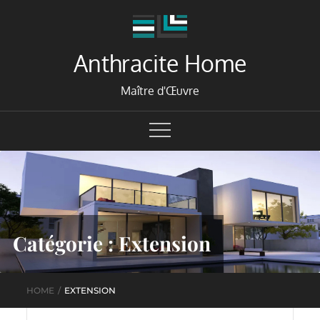
Skip
to
content
Anthracite Home
Maître d'Œuvre
Catégorie :
Extension
HOME
EXTENSION