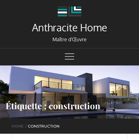
Skip
to
content
Anthracite Home
Maître d'Œuvre
Étiquette :
construction
HOME
CONSTRUCTION