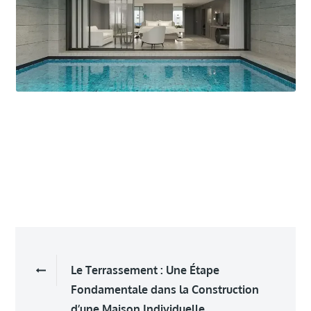
Navigation
Le Terrassement : Une Étape
de
Fondamentale dans la Construction
d’une Maison Individuelle