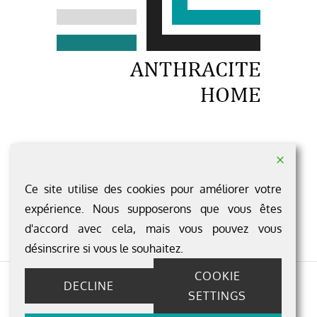
1 rue du Rocher LOUVAINES
49 500 SEGRE-EN-ANJOU BLEU
Ce site utilise des cookies pour améliorer votre
Pour nous contacter c'est ici ...
expérience. Nous supposerons que vous êtes
d'accord avec cela, mais vous pouvez vous
désinscrire si vous le souhaitez.
COOKIE
DECLINE
Copyright © 2026
Anthracite Home
SETTINGS
All Rights Reserved | Anthracite