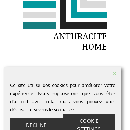
1 rue du Rocher LOUVAINES
49 500 SEGRE-EN-ANJOU BLEU
Ce site utilise des cookies pour améliorer votre
Pour nous contacter c'est ici ...
expérience. Nous supposerons que vous êtes
d'accord avec cela, mais vous pouvez vous
désinscrire si vous le souhaitez.
COOKIE
DECLINE
Copyright © 2026
Anthracite Home
SETTINGS