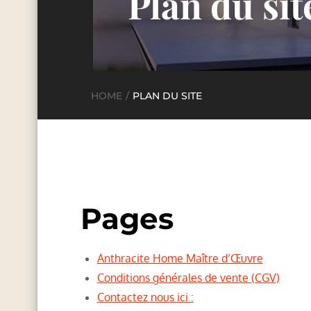
Plan du sit
HOME
PLAN DU SITE
Pages
Anthracite Home Maître d’Œuvre
Conditions générales de vente (CGV)
Contactez nous ici :